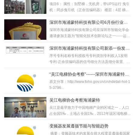
示2
项目6： 属性：别墅梯，无机房，带UPS运行 曳引
机：同步曳引机（正余弦编码器） 楼层：4层 梯
速：...
深圳市海浦蒙特科技有限公司6月份行业活
动
深圳市海浦蒙特科技有限公司应深圳市智能化学会
邀请参加主题为“智能化技术创新论坛之一——运动
控制专题”...
深圳市海浦蒙特科技有限公司新添一份发明
专利
序号专利名称专利授权号专利类别专利权人1发明
专利-正余弦编码器的信号细分方法及细分装置、电
机控制装置...
“吴江电梯协会考察”------深圳市海浦蒙特科
技有限公司相关报道
原文分享：http://www.foho.gov.cn/cn/ndetail-hot-1
5-3796...
吴江电梯协会考察海浦蒙特
吴江是最早致力于中国电梯产业的区域之一，人口
占全国5‰，土地占全国1‰，2012年该区域电梯行
业产值...
变频器发展遵循节能与智能趋势
摘要：变频器技术的发展在很大程度是遵循着国家