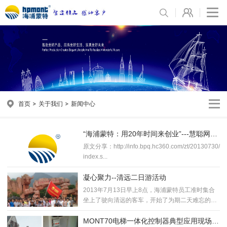
首页
关于我们
新闻中心
“海浦蒙特：用20年时间来创业”---慧聪网金
牌栏目《品牌故事》上的相关报道
原文分享：http://info.bpq.hc360.com/zt/20130730/
index.s...
凝心聚力--清远二日游活动
2013年7月13日早上8点，海浦蒙特员工准时集合
坐上了驶向清远的客车，开始了为期二天难忘的清
远之旅...
MONT70电梯一体化控制器典型应用现场展