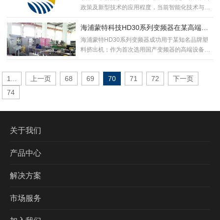
政策及新型技术的应用程度，当前智能化技术与
国...
海浦蒙特科技HD30系列变频器在某高端塑
料挤出机上的应用
海浦蒙特HD30系列变频器成功用于某知名品牌塑
料挤出机；作为首次选用国产变频器的高端设备商
对我司产品...
1...
上一页
68
69
70
71
72
下一页
74
关于我们
产品中心
解决方案
市场服务