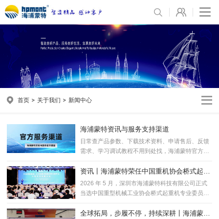
首页
关于我们
新闻中心
海浦蒙特资讯与服务支持渠道
日常查产品参数、下载技术资料、申请售后、反馈
需求、学习调试教程不用到处找，海浦蒙特官方渠
道整理完毕，按需选用，高效对接服务！
资讯丨海浦蒙特荣任中国重机协会桥式起重
机专业委员会理事会理事单位
2026 年 5 月，深圳市海浦蒙特科技有限公司正式
当选中国重型机械工业协会桥式起重机专业委员会
第十届理事会理事单位。
全球拓局，步履不停，持续深耕丨海浦蒙特