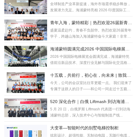
印度国际工业交流之旅圆满完成！
全球制造产业革新提速，海外市场需求稳步释放，
发展潜力充足。海浦蒙特亮相 2026 印度国际工业
展，凭...
青年入海，蒙特精彩｜热烈欢迎26届新青年
加入海浦蒙特！
盛夏温柔赴约，青春不负韶华。热烈欢迎26届青年
学子，跨越山海加入海浦蒙特奋斗大家庭！非常荣
幸，能与满...
海浦蒙特圆满完成2026 中国国际电梯展！S
MART100新品首发闪耀全场！！
2026 中国国际电梯展览会圆满完成，海浦蒙特凭
借前沿新品技术、深度行业见解与国际化交流格
局，在展会...
十五载，共前行，初心在，向未来 | 致我们
相伴十五年的创始家人
今天，公司的会议室比往常更暖一点。 我们迎来了
专属于这群人的日子——和公司一同走过十五载春
秋的创始员...
520 深化合作｜白俄 Liftmash 到访海浦蒙
特，共拓海外新局
5 月 20 日，白俄罗斯 Liftmash 代表团一行到访海
浦蒙特总部，深入技术中心与智能制造产线...
大变革—智能时代的别墅电梯控制柜
炫彩设计、超强性能、无制动电阻，无随行电缆，