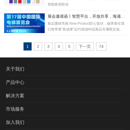
智能家居联动
展会邀请函丨智慧平台，开放共享，海浦蒙
特将携新品亮相中国国际电梯展
新品重磅亮相 New Product匠心蛰伏，破界新生我
们将带着“新成果”赴约现场特设新品专属限定福...
1
2
3
4
5
下一页
74
关于我们
产品中心
解决方案
市场服务
加入我们