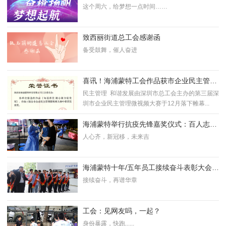
主题开放日火热报名中！
这个周六，给梦想一点时间……
致西丽街道总工会感谢函
备受鼓舞，催人奋进
喜讯！海浦蒙特工会作品获市企业民主管理
微视频大赛优秀奖
民主管理 和谐发展由深圳市总工会主办的第三届深
圳市企业民主管理微视频大赛于12月落下帷幕...
海浦蒙特举行抗疫先锋嘉奖仪式：百人志愿
团闻需而动、“疫”往无前！
人心齐，新冠移，未来吉
海浦蒙特十年/五年员工接续奋斗表彰大会圆
满完成
接续奋斗，再谱华章
工会：见网友吗，一起？
身份暴露，快跑......