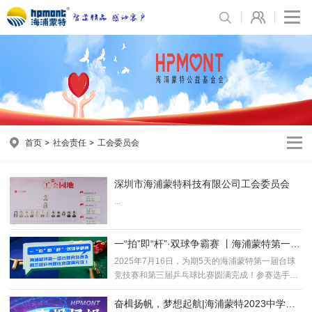
首页
社会责任
工会委员会
深圳市海浦蒙特科技有限公司工会委员会
...
一“拍”即“杆”·双球争霸赛 丨海浦蒙特第一届
台球竞技赛和第三届乒乓球比赛圆满完成！
2025年7月16日，为期5天的海浦蒙特第一届台球
竞技赛和第三届乒乓球比赛圆满完成！参赛选手共
计70...
奋楫扬帆，梦想起航|海浦蒙特2023中学生