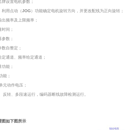
机名牌设置电机参数；
，利用点动（
JOG
）功能确定电机旋转方向，并更改配线为正向旋转；
大输出频率及上限频率；
速时间；
器参数；
参数自整定；
令给定通道、频率给定通道；
量功能；
功能；
动单元动作电压；
转、反转、多段速运行，编码器断线故障检测运行。
理图如下图所示