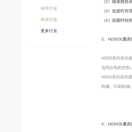
（
2
）
稳速精度
化纤行业
（
3
）
低速时有
供水行业
（
4
）
低频时转
更多行业
3、
HD50
矢量高
HD50系列高
流同步电机控制
HD50系列高
机械、印刷机械
4、
HD50
矢量高