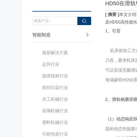
HD50在滑
[
摘
要
]
本文介绍
及
HD50
高性能
1、
引言
智能制造
机床按加工方
最新解决方案
刀具，要求机床
起升行业
可以实现无极调
线缆线材行业
海浦蒙特HD5
纺织印染行业
木工机械行业
2、
滑轨铣磨床
玻璃机械行业
（
1
）
动态响应
塑料机械行业
器的动态性能要
印刷包装行业