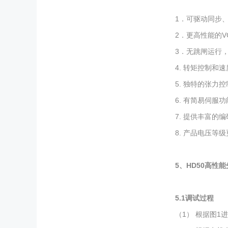
1．可驱动同步
2．更高性能的V
3．无跳闸运行
4. 转矩控制
5. 独特的张
6. 有简易伺服
7. 提供丰富
8. 产品电压等级
5、
HD50
高性能
5.1
调试过程
（1） 根据图1