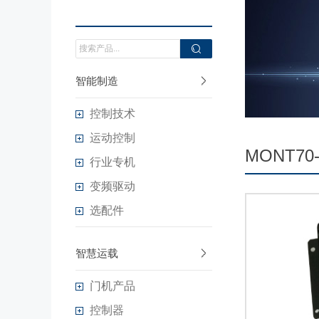
智能制造
控制技术
运动控制
MONT70-
行业专机
变频驱动
选配件
智慧运载
门机产品
控制器