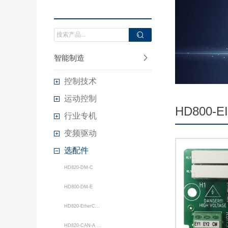
智能制造
控制技术
运动控制
HD800-E
行业专机
变频驱动
选配件
HD820-DM-C
HD800-DM-E
HD820-EtherC...
HD820-CAN-A ...