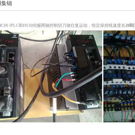
用集锦
HC00 IPLC
和
HS30
伺服两轴控制切刀做往复运动，恒定保持线速度在
20
到