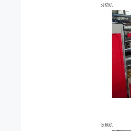
分切机
吹膜机