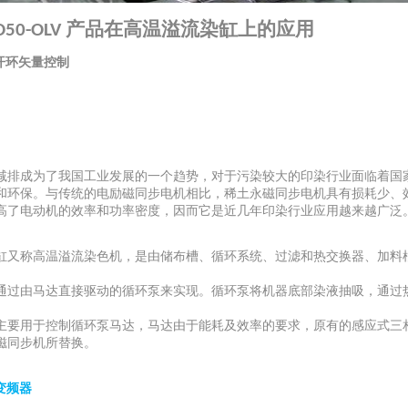
产品在高温溢流染缸上的应用
D50-OLV
开环矢量控制
减排成为了我国工业发展的一个趋势，对于污染较大的印染行业面临着国
和环保。与传统的电励磁同步电机相比，稀土永磁同步电机具有损耗少、
高了电动机的效率和功率密度，因而它是近几年印染行业应用越来越广泛
缸又称高温溢流染色机，是由储布槽、循环系统、过滤和热交换器、加料
通过由马达直接驱动的循环泵来实现。循环泵将机器底部染液抽吸，通过
。
主要用于控制循环泵马达，马达由于能耗及效率的要求，原有的感应式三
磁同步机所替换。
变频器