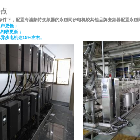
特点
条件下，配置海浦蒙特变频器的永磁同步电机较其他品牌变频器配置永磁
噪声更低；
也相较更低；
15%
比异步电机达
左右。